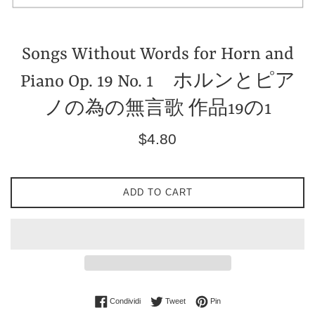
Songs Without Words for Horn and
Piano Op. 19 No. 1 ホルンとピア
ノの為の無言歌 作品19の1
Prezzo
$4.80
di
listino
ADD TO CART
Condividi su Facebook
Twitta su Twitter
Pinna su Pinterest
Condividi
Tweet
Pin