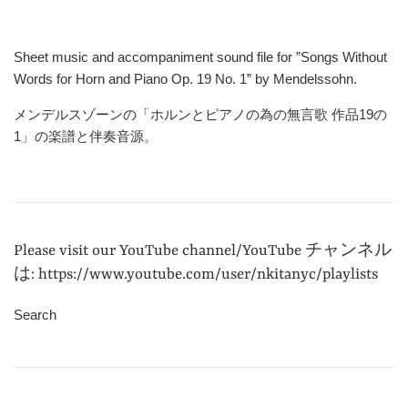
Sheet music and accompaniment sound file for ”Songs Without
Words for Horn and Piano Op. 19 No. 1” by Mendelssohn.
メンデルスゾーンの「ホルンとピアノの為の無言歌
作品
19
の
1
」の楽譜と伴奏音源。
Please visit our YouTube channel/YouTube チャンネル
は: https://www.youtube.com/user/nkitanyc/playlists
Search