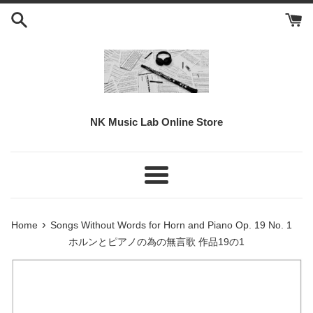
Vai
direttamente
ai
contenuti
NK Music Lab Online Store
Menu
›
Home
Songs Without Words for Horn and Piano Op. 19 No. 1
ホルンとピアノの為の無言歌 作品19の1