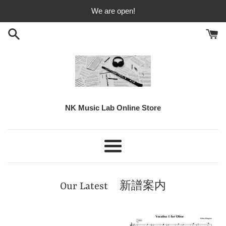
Vai
We are open!
direttamente
ai
contenuti
NK Music Lab Online Store
NK
Music
Lab
Menu
Our Latest 新譜案内