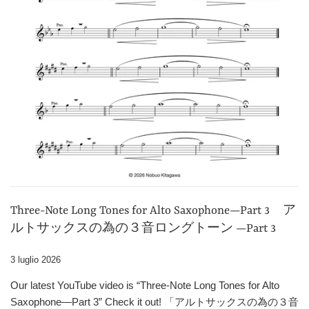
Three-Note Long Tones for Alto Saxophone—Part 3 ア
ルトサックスの為の３音ロングトーン —Part 3
3 luglio 2026
Our latest YouTube video is “Three-Note Long Tones for Alto
Saxophone—Part 3” Check it out! 「アルトサックスの為の３音