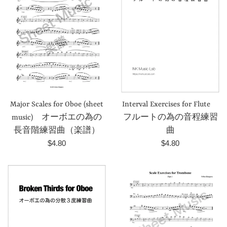
Major Scales for Oboe (sheet
Interval Exercises for Flute
music) オーボエの為の
フルートの為の音程練習
長音階練習曲（楽譜）
曲
Prezzo
Prezzo
$4.80
$4.80
di
di
listino
listino