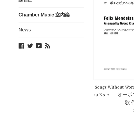
Chamber Music 室内楽
News
Facebook
Twitter
YouTube
Blog
Songs Without Word
19 No. 2 
歌 