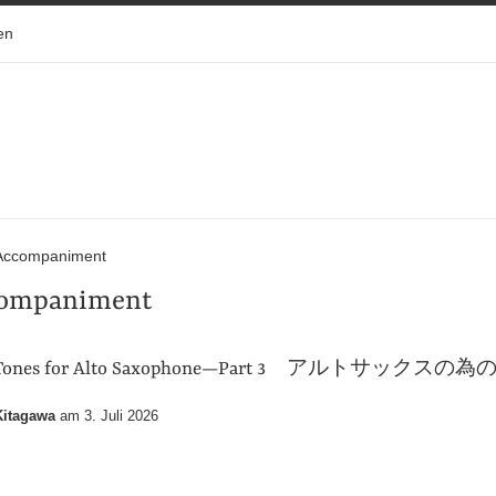
en
Accompaniment
ompaniment
ong Tones for Alto Saxophone—Part 3 アルトサック
itagawa
am
3. Juli 2026