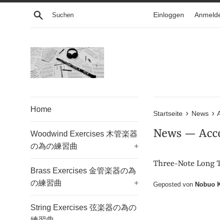
Direkt
Suchen
Einloggen
Anmeld
zum
Inhalt
Home
›
›
Startseite
News
News
— Acc
Woodwind Exercises 木管楽器
の為の練習曲
+
Three-Note L
Brass Exercises 金管楽器の為
の練習曲
+
Geposted von
Nobuo K
String Exercises 弦楽器の為の
練習曲