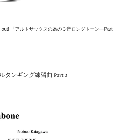
art 3” Check it out! 「アルトサックスの為の３音ロングトーン—Part
為のダブルタンギング練習曲 Part 2