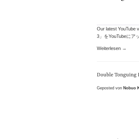
Our latest YouTu
3」をYouTube
Weiterlesen →
Double Tongu
Geposted von
Nobuo K