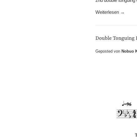
2nd double to
Weiterlesen →
Double Tongu
Geposted von
Nobuo K