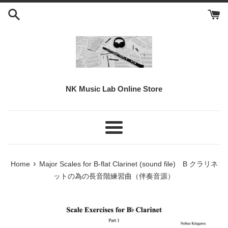
Skip
to
content
NK Music Lab Online Store
Menu
›
Home
Major Scales for B-flat Clarinet (sound file) B クラリネ
ットの為の長音階練習曲（伴奏音源）