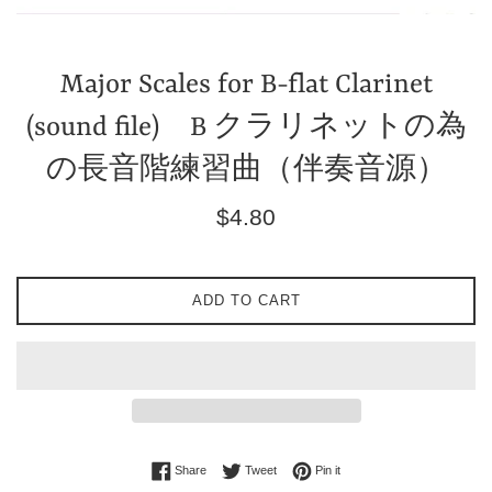
Major Scales for B-flat Clarinet
(sound file) B クラリネットの為
の長音階練習曲（伴奏音源）
Regular
$4.80
price
ADD TO CART
Share on Facebook
Tweet on Twitter
Pin on Pinterest
Share
Tweet
Pin it