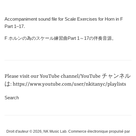
Accompaniment sound file for Scale Exercises for Horn in F
Part 1–17.
F
ホルンの為のスケール練習曲
Part 1
～
17
の伴奏音源。
Please visit our YouTube channel/YouTube チャンネル
は: https://www.youtube.com/user/nkitanyc/playlists
Search
Droit d'auteur © 2026,
NK Music Lab
.
Commerce électronique propulsé par