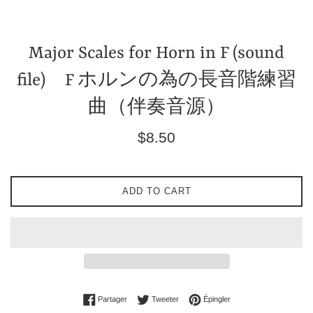
Major Scales for Horn in F (sound
file) F ホルンの為の長音階練習
曲（伴奏音源）
Prix
$8.50
régulier
ADD TO CART
Partager sur Facebook
Tweeter sur Twitter
Épingler sur Pinterest
Partager
Tweeter
Épingler