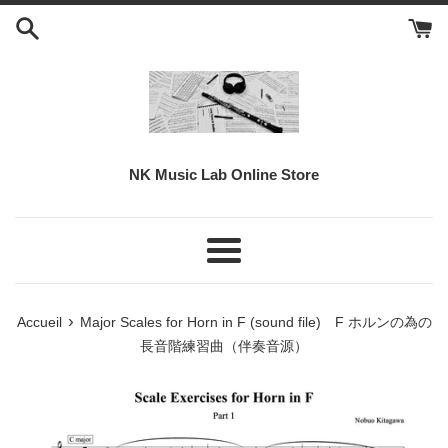
Passer
au
contenu
NK Music Lab Online Store
Menu
›
Accueil
Major Scales for Horn in F (sound file) F ホルンの為の
長音階練習曲（伴奏音源）