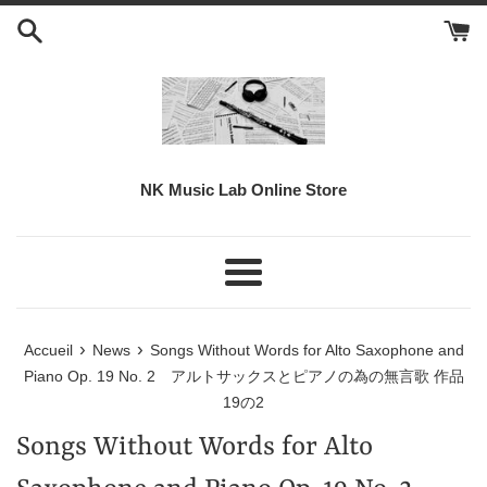
Passer
au
contenu
NK Music Lab Online Store
Menu
›
›
Accueil
News
Songs Without Words for Alto Saxophone and
Piano Op. 19 No. 2 アルトサックスとピアノの為の無言歌 作品
19の2
Songs Without Words for Alto