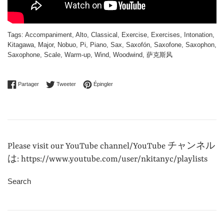
Tags:
Accompaniment
,
Alto
,
Classical
,
Exercise
,
Exercises
,
Intonation
,
Kitagawa
,
Major
,
Nobuo
,
Pi
,
Piano
,
Sax
,
Saxofón
,
Saxofone
,
Saxophon
,
Saxophone
,
Scale
,
Warm-up
,
Wind
,
Woodwind
,
萨克斯风
Partager sur Facebook
Tweeter sur Twitter
Épingler sur Pinterest
Partager
Tweeter
Épingler
Please visit our YouTube channel/YouTube チャンネル
は: https://www.youtube.com/user/nkitanyc/playlists
Search