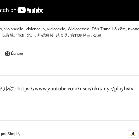
lo
,
violoncelle
,
violoncello
,
violoncelo
,
Wiolonczela
,
Đàn Trung Hồ cầm
,
виол
,
低音域
,
信雄
,
北川
,
基礎練習
,
絃楽器
,
音程練習曲
,
첼로
Facebook
Tweeter sur Twitter
Épingler sur Pinterest
r
Épingler
ルは: https://www.youtube.com/user/nkitanyc/playlists
 par Shopify