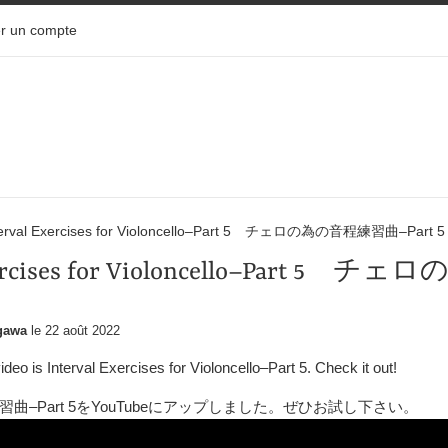
r un compte
terval Exercises for Violoncello–Part 5 チェロの為の音程練習曲–Part 5
Exercises for Violoncello–Part 
gawa
le
22 août 2022
deo is Interval Exercises for Violoncello–Part 5. Check it out!
習曲
–Part 5
を
YouTube
にアップしました。ぜひお試し下さい。