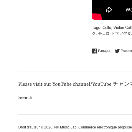
Tags:
Cello
,
Violon Cel
ク
,
チェロ
,
ピアノ伴奏
Partager sur 
Partager
Tweete
Please visit our YouTube channel/YouTube チャンネ
Search
Droit d'auteur © 2026,
NK Music Lab
.
Commerce électronique propulsé