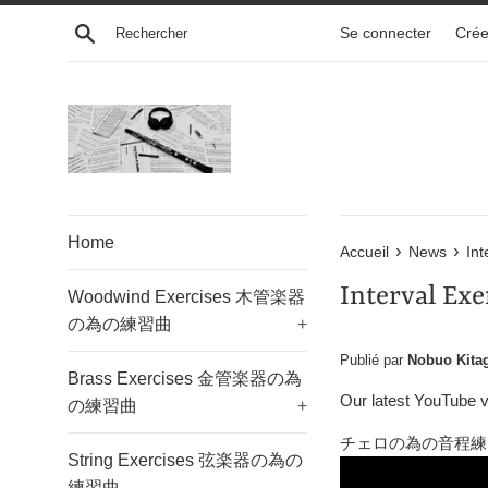
Passer
Recherche
Se connecter
Crée
au
contenu
Home
›
›
Accueil
News
In
Interval 
Woodwind Exercises 木管楽器
の為の練習曲
+
Publié par
Nobuo Kita
Brass Exercises 金管楽器の為
Our latest YouTube vi
の練習曲
+
チェロの為の音程練
String Exercises 弦楽器の為の
練習曲