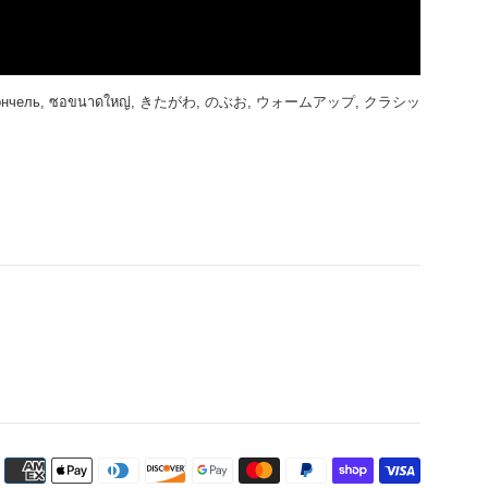
ончель
,
ซอขนาดใหญ่
,
きたがわ
,
のぶお
,
ウォームアップ
,
クラシッ
Icônes