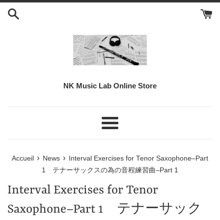
Passer
au
contenu
NK Music Lab Online Store
Menu
›
›
Accueil
News
Interval Exercises for Tenor Saxophone–Part
1 テナーサックスの為の音程練習曲–Part 1
Interval Exercises for Tenor
Saxophone–Part 1 テナーサック