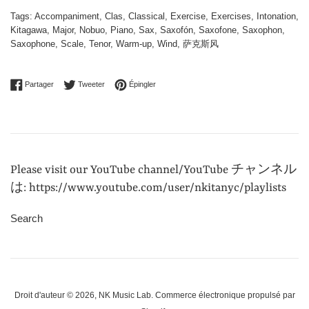
Tags:
Accompaniment
,
Clas
,
Classical
,
Exercise
,
Exercises
,
Intonation
,
Kitagawa
,
Major
,
Nobuo
,
Piano
,
Sax
,
Saxofón
,
Saxofone
,
Saxophon
,
Saxophone
,
Scale
,
Tenor
,
Warm-up
,
Wind
,
萨克斯风
Partager sur Facebook
Tweeter sur Twitter
Épingler sur Pinterest
Partager
Tweeter
Épingler
Please visit our YouTube channel/YouTube チャンネル
は: https://www.youtube.com/user/nkitanyc/playlists
Search
Droit d'auteur © 2026,
NK Music Lab
.
Commerce électronique propulsé par