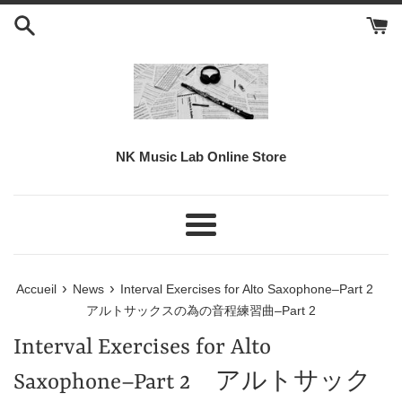
Passer
au
contenu
NK Music Lab Online Store
Menu
›
›
Accueil
News
Interval Exercises for Alto Saxophone–Part 2
アルトサックスの為の音程練習曲–Part 2
Interval Exercises for Alto
Saxophone–Part 2 アルトサック