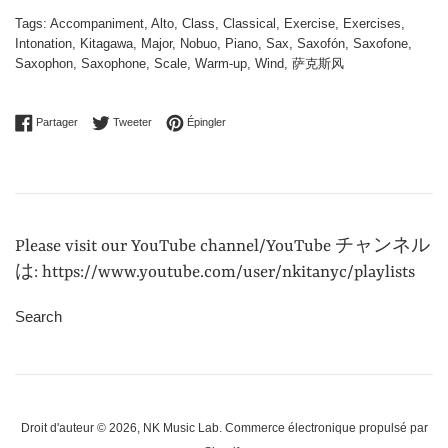
Tags:
Accompaniment
,
Alto
,
Class
,
Classical
,
Exercise
,
Exercises
,
Intonation
,
Kitagawa
,
Major
,
Nobuo
,
Piano
,
Sax
,
Saxofón
,
Saxofone
,
Saxophon
,
Saxophone
,
Scale
,
Warm-up
,
Wind
,
萨克斯风
Partager sur Facebook
Tweeter sur Twitter
Épingler sur Pinterest
Partager
Tweeter
Épingler
Please visit our YouTube channel/YouTube チャンネル
は: https://www.youtube.com/user/nkitanyc/playlists
Search
Droit d'auteur © 2026,
NK Music Lab
.
Commerce électronique propulsé par