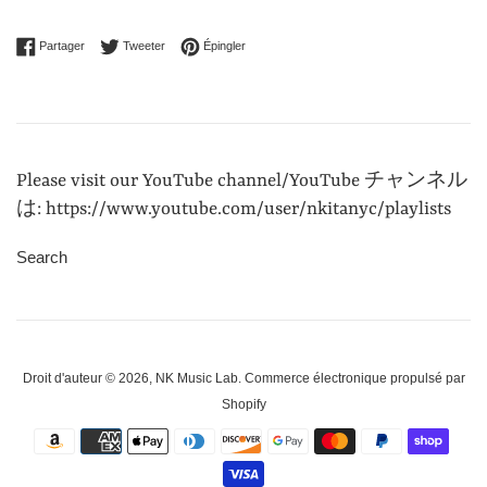
Partager sur Facebook
Tweeter sur Twitter
Épingler sur Pinterest
Partager
Tweeter
Épingler
Please visit our YouTube channel/YouTube チャンネル
は: https://www.youtube.com/user/nkitanyc/playlists
Search
Droit d'auteur © 2026,
NK Music Lab
.
Commerce électronique propulsé par
Shopify
Icônes
Paiement