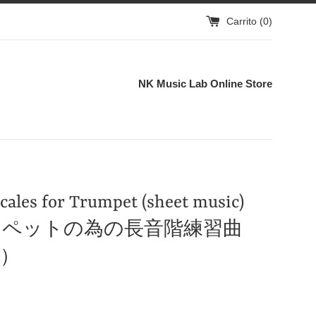
Carrito (
0
)
NK Music Lab Online Store
Scales for Trumpet (sheet music)
ンペットの為の長音階練習曲
）