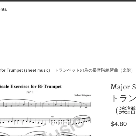
enta
les for Trumpet (sheet music) トランペットの為の長音階練習曲（楽譜）
Major 
トラ
（楽譜
Precio
$4.80
habitual