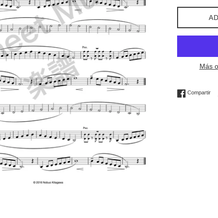
AD
Más o
Co
Compartir