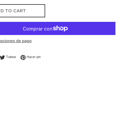
D TO CART
pciones de pago
mpartir en Facebook
Tuitear en Twitter
Pinear en Pinterest
Tuitear
Hacer pin