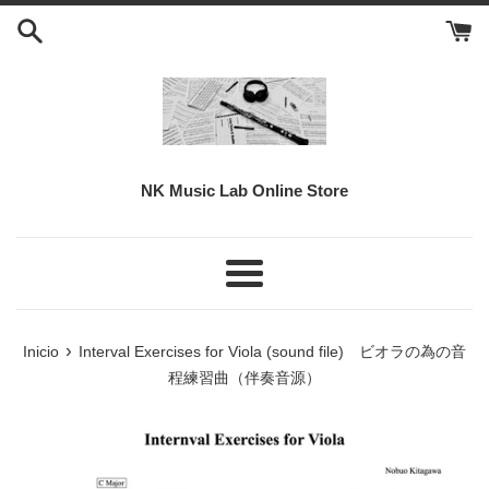
Ir
directamente
al
contenido
NK Music Lab Online Store
Más
›
Inicio
Interval Exercises for Viola (sound file) ビオラの為の音
程練習曲（伴奏音源）