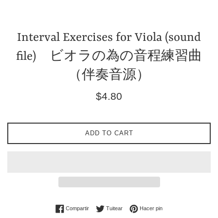
Interval Exercises for Viola (sound
file) ビオラの為の音程練習曲
（伴奏音源）
Precio
$4.80
habitual
ADD TO CART
Compartir en Facebook
Tuitear en Twitter
Pinear en Pinterest
Compartir
Tuitear
Hacer pin