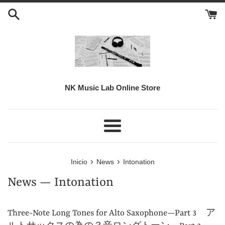
Ir
directamente
al
contenido
NK Music Lab Online Store
Más
›
›
Inicio
News
Intonation
News
— Intonation
Three-Note Long Tones for Alto Saxophone—Part 3 ア